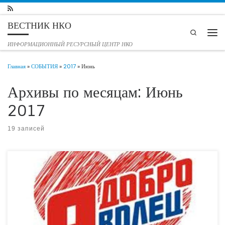
Перейти к содержимому
ВЕСТНИК НКО
Search
Мен
ИНФОРМАЦИОННЫЙ РЕСУРСНЫЙ ЦЕНТР НКО
Главная
»
СОБЫТИЯ
»
2017
»
Июнь
Архивы по месяцам:
Июнь
2017
19 записей
Концепция развития добровольчества (волонтерства) в Российской Федерации
до 2025 года разработана в рамках Комплекса мер, направленных на
обеспечение поэтапного доступа социально ориентированных некоммерческих