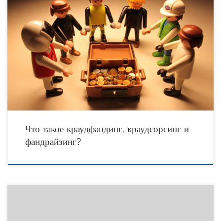
В последнее время в интернет-среде то и дело мелькают странные на первый
взгляд слова — «краудфандинг», «краудсорсинг» и «фандрайзинг».
Краудфандинг (англ. crowfunding) — это коллективное сотрудничество
людей,
Что такое краудфандинг, краудсорсинг и
фандрайзинг?