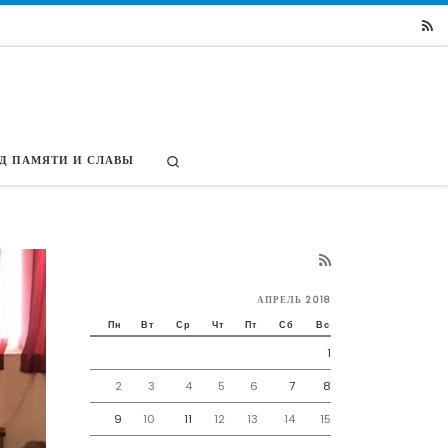
Search
Д ПАМЯТИ И СЛАВЫ
АПРЕЛЬ 2018
Пн
Вт
Ср
Чт
Пт
Сб
Вс
1
2
3
4
5
6
7
8
9
10
11
12
13
14
15