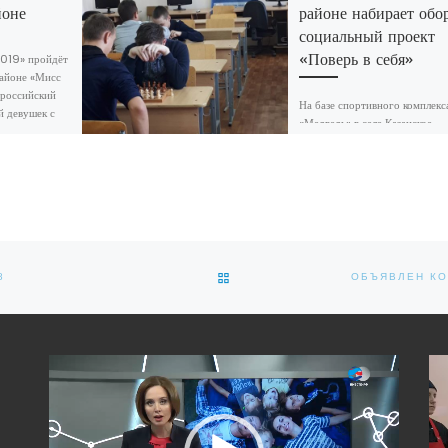
йоне
районе набирает обо
социальный проект
«Поверь в себя»
019» пройдёт
районе «Мисс
ероссийский
На базе спортивного комплекс
й девушек с
«Медведь» в селе Казанское
жностями
Тюменской области продолжа
тренировочные занятия по ря
спортивных дисциплин для дет
неблагополучных семей,
ОБРАТНО К СПИСКУ ЗАПИСЕЙ
8
Видеоплеер
Вид