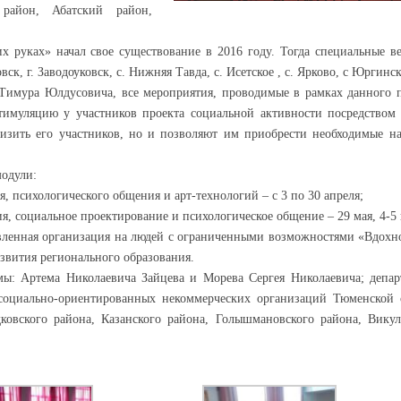
район, Абатский район,
руках» начал свое существование в 2016 году. Тогда специальные в
ск, г. Заводоуковск, с. Нижняя Тавда, с. Исетское , с. Ярково, с Юргинс
Тимура Юлдусовича, все мероприятия, проводимые в рамках данного п
тимуляцию у участников проекта социальной активности посредством 
лизить его участников, но и позволяют им приобрести необходимые н
модули:
, психологического общения и арт-технологий – с 3 по 30 апреля;
я, социальное проектирование и психологическое общение – 29 мая, 4-
ленная организация на людей с ограниченными возможностями «Вдохн
звития регионального образования.
ы: Артема Николаевича Зайцева и Морева Сергея Николаевича; депар
 социально-ориентированных некоммерческих организаций Тюменской 
овского района, Казанского района, Голышмановского района, Викул