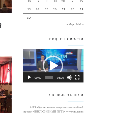
16
17
18
19
20
21
22
23
24
25
26
27
28
29
30
й
« Мар
Май »
ВИДЕО НОВОСТИ
Видеоплеер
00:00
03:26
СВЕЖИЕ ЗАПИСИ
АНО «Вдохновение» запускает масштабный
проект «ИНКЛЮЗИВНЫЙ ПУТЬ» — технологии