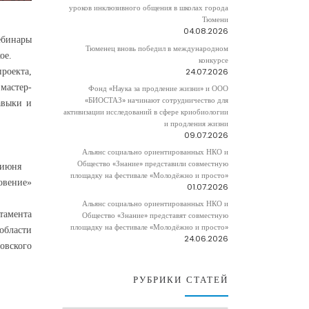
уроков инклюзивного общения в школах города
Тюмени
04.08.2026
ебинары
Тюменец вновь победил в международном
кое.
конкурсе
24.07.2026
роекта,
мастер-
Фонд «Наука за продление жизни» и ООО
«БИОСТАЗ» начинают сотрудничество для
авыки и
активизации исследований в сфере криобиологии
и продления жизни
09.07.2026
Альянс социально ориентированных НКО и
Общество «Знание» представили совместную
5 июня
площадку на фестивале «Молодёжно и просто»
овение»
01.07.2026
Альянс социально ориентированных НКО и
тамента
Общество «Знание» представят совместную
площадку на фестивале «Молодёжно и просто»
области
24.06.2026
овского
РУБРИКИ СТАТЕЙ