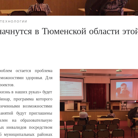
ТЕХНОЛОГИИ
ачнутся в Тюменской области это
облем остается проблема
зможностями здоровья. Для
роектов.
изнь в наших руках» будет
бинар, программа которого
аниченными возможностями
занятий будут приглашены
влен на образовательную
ых инвалидов посредством
6 муниципальных районах