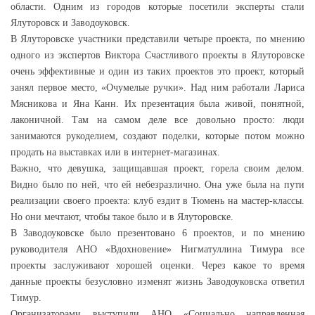
области. Одним из городов которые посетили эксперты стали
Ялуторовск и Заводоуковск.
В Ялуторовске участники представили четыре проекта, по мнению
одного из экспертов Виктора Счастливого проекты в Ялуторовске
очень эффективные и один из таких проектов это проект, который
занял первое место, «Очумелые ручки». Над ним работали Лариса
Мясникова и Яна Канн. Их презентация была живой, понятной,
лаконичной. Там на самом деле все довольно просто: люди
занимаются рукоделием, создают поделки, которые потом можно
продать на выставках или в интернет-магазинах.
Важно, что девушка, защищавшая проект, горела своим делом.
Видно было по ней, что ей небезразлично. Она уже была на пути
реализации своего проекта: клуб ездит в Тюмень на мастер-классы.
Но они мечтают, чтобы такое было и в Ялуторовске.
В Заводоуковске было презентовано 6 проектов, и по мнению
руководителя АНО «Вдохновение» Нигматуллина Тимура все
проекты заслуживают хорошей оценки. Через какое то время
данные проекты безусловно изменят жизнь Заводоуковска ответил
Тимур.
Организаторами выступили АНО «Социально направленная