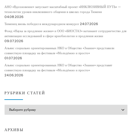
АНО «Вдохновение» запускает масштабный проект «ИНКЛЮЗИВНЫЙ ПУТЬ» —
технологии уроков инклюзивного общения в школах города Тюмени
04.08.2026
Тюменец вновь победил в международном конкурсе
24.07.2026
Фонд «Наука за продление жизни» и ООО «БИОСТАЗ» начинают сотрудничество для
активизации исследований в сфере криобиологии и продления жизни
09.07.2026
Альянс социально ориентированных НКО и Общество «Знание» представили
совместную площадку на фестивале «Молодёжно и просто»
01.07.2026
Альянс социально ориентированных НКО и Общество «Знание» представят
совместную площадку на фестивале «Молодёжно и просто»
24.06.2026
РУБРИКИ СТАТЕЙ
РУБРИКИ СТАТЕЙ
АРХИВЫ