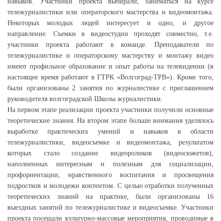
навыков. Участники проекта выбирали, заниматься на курсе
тележурналистики или операторского мастерства и видеомонтажа.
Некоторых молодых людей интересует и одно, и другое
направление. Съемки в видеостудии проходят совместно, т.е.
участники проекта работают в команде. Преподаватели по
тележурналистике и операторскому мастерству и монтажу видео
имеют профильное образование и опыт работы на телевидении (в
настоящее время работают в ГТРК «Волгоград-ТРВ»). Кроме того,
были организованы 2 занятия по журналистике с приглашением
руководителя волгоградской Школы журналистики.
На первом этапе реализации проекта участники получили основные
теоретические знания. На втором этапе больше внимания уделялось
выработке практических умений и навыков в области
тележурналистики, видеосъемке и видеомонтажа, результатом
которых стало создание видеороликов (видеосюжетов),
наполненных интересным и полезным для социализации,
профориентации, нравственного воспитания и просвещения
подростков и молодежи контентом. С целью отработки полученных
теоретических знаний на практике, были организованы 16
выездных занятий по тележурналистике и видеосъемке. Участники
проекта посещали культурно-массовые мероприятия, проводимые в