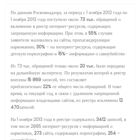
По данным Роскомнадзора, за период с 1 ноября 2012 года по
1 ноября 2013 года поступило около
73 тыс.
обращений о
включении в реестр интернет-ресурсов, содержащих
запрещенную информацию. При этом, в
55%
случаях
заявители жаловались на сайты, пропагандирующие
наркоманию,
30%
– на интернет-ресурсы, содержащие
детскую порнографию и
15%
– информацию о самоубийстве.
Из 73 тыс. обращений только около
20 тыс.
были переданы
на дальнейшую экспертизу. По результатам которой в реестр
внесены
15 869
записей, что составляет
приблизительно
22%
от общего числа обращений. В тоже
время, за текущий год, в связи с удалением запрещенной
информации владельцами сайтов, из реестра исключены
12
470
записей.
На 1 ноября 2013 года в реестре содержалось
3412
записей, в
том числе 2885 интернет-ресурсов с информацией о
наркотиках,
273
сайта, содержащих порнографию,
254
–