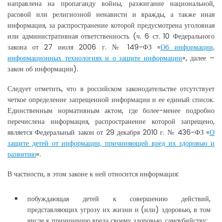
направлена на пропаганду войны, разжигание национальной,
расовой или религиозной ненависти и вражды, а также иная
информация, за распространение которой предусмотрена уголовная
или административная ответственность (ч. 6 ст. 10 Федерального
закона от 27 июля 2006 г. № 149-ФЗ «
Об информации,
информационных технологиях и о защите информации
«, далее –
закон об информации).
Следует отметить, что в российском законодательстве отсутствует
четкое определение запрещенной информации и ее единый список.
Единственным нормативным актом, где более-менее подробно
перечислена информация, распространение которой запрещено,
является Федеральный закон от 29 декабря 2010 г. № 436-ФЗ «
О
защите детей от информации, причиняющей вред их здоровью и
развитию
«.
В частности, в этом законе к ней относится информация:
побуждающая детей к совершению действий,
представляющих угрозу их жизни и (или) здоровью, в том
числе к причинению вреда своему здоровью, самоубийству;