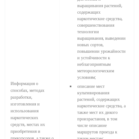
выращивания растений,
содержащих
наркотические средства,
совершенствования
технологии
выращивания, выведении
новых сортов,
повышении урожайности
и устойчивости к
неблагоприятным
метеорологическим
условиям;
Информация о
описание мест
способах, методах
культивирования
разработки,
растений, содержащих
изготовления и
наркотические средства, а
использования
также мест их дикого
наркотических
произрастания, в том
средств, местах их
числе описание
приобретения и
маршрутов проезда к
прекурсоров, а также о
таким местам;