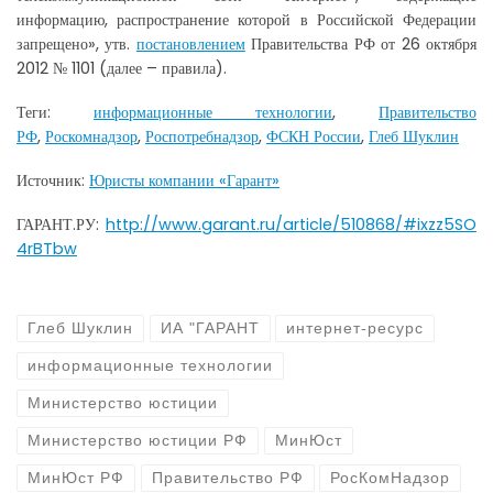
информацию, распространение которой в Российской Федерации
запрещено», утв.
постановлением
Правительства РФ от 26 октября
2012 № 1101 (далее – правила).
Теги:
информационные технологии
,
Правительство
РФ
,
Роскомнадзор
,
Роспотребнадзор
,
ФСКН России
,
Глеб Шуклин
Источник:
Юристы компании «Гарант»
ГАРАНТ.РУ:
http://www.garant.ru/article/510868/#ixzz5SO
4rBTbw
Глеб Шуклин
ИА "ГАРАНТ
интернет-ресурс
информационные технологии
Министерство юстиции
Министерство юстиции РФ
МинЮст
МинЮст РФ
Правительство РФ
РосКомНадзор