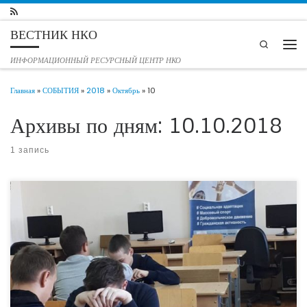
Перейти к содержимому
ВЕСТНИК НКО
Search
Мен
ИНФОРМАЦИОННЫЙ РЕСУРСНЫЙ ЦЕНТР НКО
Главная
»
СОБЫТИЯ
»
2018
»
Октябрь
»
10
Архивы по дням:
10.10.2018
1 запись
На базе спортивного комплекса «Медведь» в селе Казанское Тюменской области
продолжаются тренировочные занятия по ряду спортивных дисциплин для
детей из неблагополучных семей, проживающих в населенных