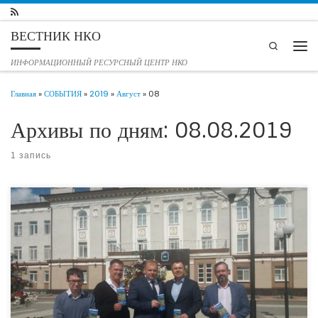
Перейти к содержимому
ВЕСТНИК НКО
Search
Мен
ИНФОРМАЦИОННЫЙ РЕСУРСНЫЙ ЦЕНТР НКО
Главная
»
СОБЫТИЯ
»
2019
»
Август
»
08
Архивы по дням:
08.08.2019
1 запись
Продолжается активная подготовка к V Форуму Общественной палаты
Тюменской области «Синергия Сибири − 2019: социальное партнерство».
Очередной этап презентации Форума прошёл 7 августа 2019 года