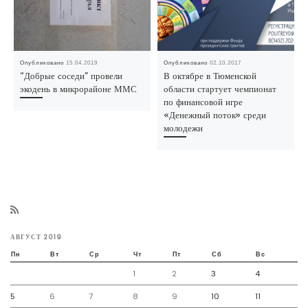
Опубликовано
15.04.2019
Опубликовано
02.10.2017
“Добрые соседи” провели
В октябре в Тюменской
экодень в микрорайоне ММС
области стартует чемпионат
по финансовой игре
«Денежный поток» среди
молодежи
АВГУСТ 2019
Пн
Вт
Ср
Чт
Пт
Сб
Вс
1
2
3
4
5
6
7
8
9
10
11