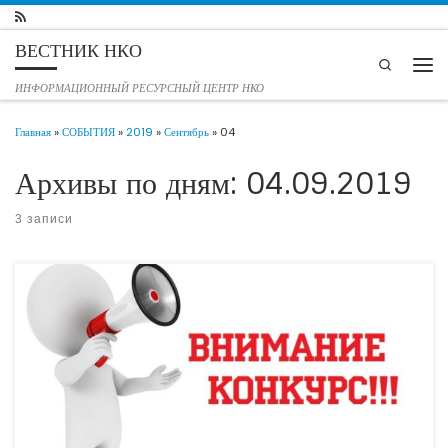
Перейти к содержимому
ВЕСТНИК НКО
Search
Мен
ИНФОРМАЦИОННЫЙ РЕСУРСНЫЙ ЦЕНТР НКО
Главная
»
СОБЫТИЯ
»
2019
»
Сентябрь
»
04
Архивы по дням:
04.09.2019
3 записи
Конкурс направлен на поддержку эффективных и позитивных практик
волонтерства. Организации или инициативные группы могут оказать помощь
некоммерческим организациям, социальным, образовательным и медицинским
учреждениям, детям из детских домов и социально-
реабилитационных центров, инвалидам,