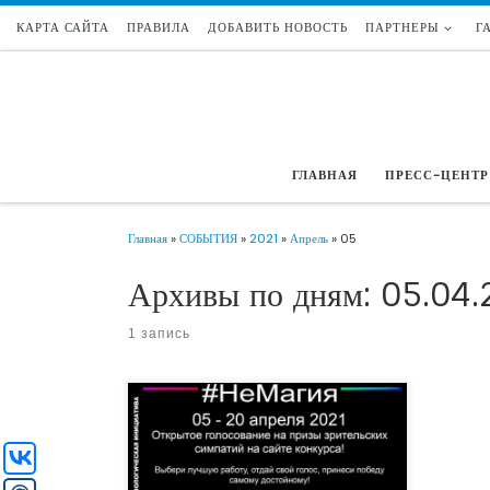
КАРТА САЙТА
ПРАВИЛА
ДОБАВИТЬ НОВОСТЬ
ПАРТНЕРЫ
Г
Перейти к содержимому
ГЛАВНАЯ
ПРЕСС-ЦЕНТР
Главная
»
СОБЫТИЯ
»
2021
»
Апрель
»
05
Архивы по дням:
05.04.
1 запись
С 1 февраля по 1 апреля 2021 года все
желающие независимо от возраста, места
проживания и творческих навыков могли
отправить свои рисунки, видеоролики,