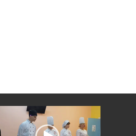
еоплеер