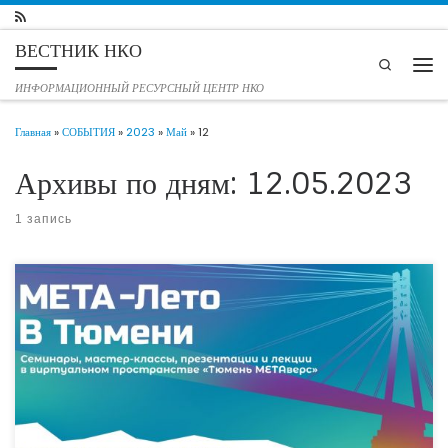
Перейти к содержимому
ВЕСТНИК НКО
Search
Мен
ИНФОРМАЦИОННЫЙ РЕСУРСНЫЙ ЦЕНТР НКО
Главная
»
СОБЫТИЯ
»
2023
»
Май
»
12
Архивы по дням:
12.05.2023
1 запись
Тюменский областной совет Всероссийского общества изобретателей и
рационализаторов объявляет о старте нового образовательного онлайн-
проекта, реализуемого при поддержке регионального Альянса социально
ориентированных НКО и IT-компания ООО