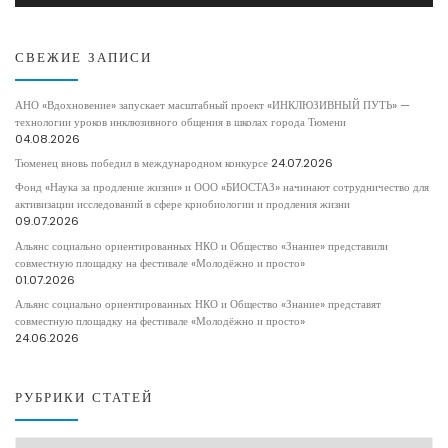
СВЕЖИЕ ЗАПИСИ
АНО «Вдохновение» запускает масштабный проект «ИНКЛЮЗИВНЫЙ ПУТЬ» —
технологии уроков инклюзивного общения в школах города Тюмени
04.08.2026
Тюменец вновь победил в международном конкурсе
24.07.2026
Фонд «Наука за продление жизни» и ООО «БИОСТАЗ» начинают сотрудничество для
активизации исследований в сфере криобиологии и продления жизни
09.07.2026
Альянс социально ориентированных НКО и Общество «Знание» представили
совместную площадку на фестивале «Молодёжно и просто»
01.07.2026
Альянс социально ориентированных НКО и Общество «Знание» представят
совместную площадку на фестивале «Молодёжно и просто»
24.06.2026
РУБРИКИ СТАТЕЙ
РУБРИКИ СТАТЕЙ