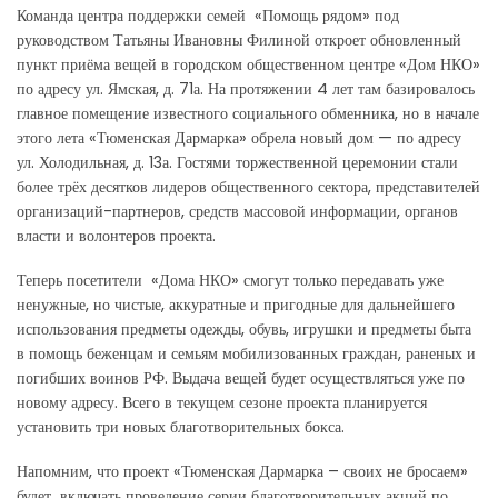
Команда центра поддержки семей «Помощь рядом» под
руководством Татьяны Ивановны Филиной откроет обновленный
пункт приёма вещей в городском общественном центре «Дом НКО»
по адресу ул. Ямская, д. 71а. На протяжении 4 лет там базировалось
главное помещение известного социального обменника, но в начале
этого лета «Тюменская Дармарка» обрела новый дом — по адресу
ул. Холодильная, д. 13а. Гостями торжественной церемонии стали
более трёх десятков лидеров общественного сектора, представителей
организаций-партнеров, средств массовой информации, органов
власти и волонтеров проекта.
Теперь посетители «Дома НКО» смогут только передавать уже
ненужные, но чистые, аккуратные и пригодные для дальнейшего
использования предметы одежды, обувь, игрушки и предметы быта
в помощь беженцам и семьям мобилизованных граждан, раненых и
погибших воинов РФ. Выдача вещей будет осуществляться уже по
новому адресу. Всего в текущем сезоне проекта планируется
установить три новых благотворительных бокса.
Напомним, что проект «Тюменская Дармарка – своих не бросаем»
будет включать проведение серии благотворительных акций по