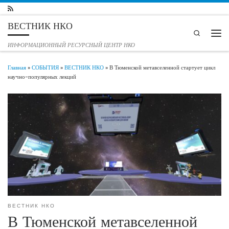
Перейти к содержимому
ВЕСТНИК НКО
Search
Мен
ИНФОРМАЦИОННЫЙ РЕСУРСНЫЙ ЦЕНТР НКО
Главная
»
СОБЫТИЯ
»
ВЕСТНИК НКО
»
В Тюменской метавселенной стартует цикл
научно-популярных лекций
ВЕСТНИК НКО
В Тюменской метавселенной