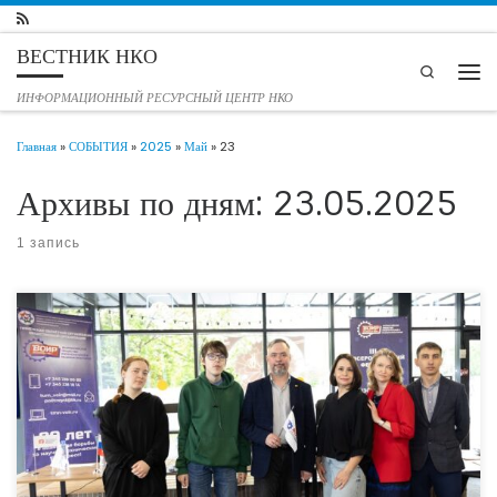
Перейти к содержимому
ВЕСТНИК НКО
Search
Мен
ИНФОРМАЦИОННЫЙ РЕСУРСНЫЙ ЦЕНТР НКО
Главная
»
СОБЫТИЯ
»
2025
»
Май
»
23
Архивы по дням:
23.05.2025
1 запись
21 мая 2025 года в Тюмени успешно прошёл Первый региональный форум
ВОИР «Наука и изобретения для Жизни. Точка роста Тюмень». Уникальное
мероприятие, состоявшееся в рамках