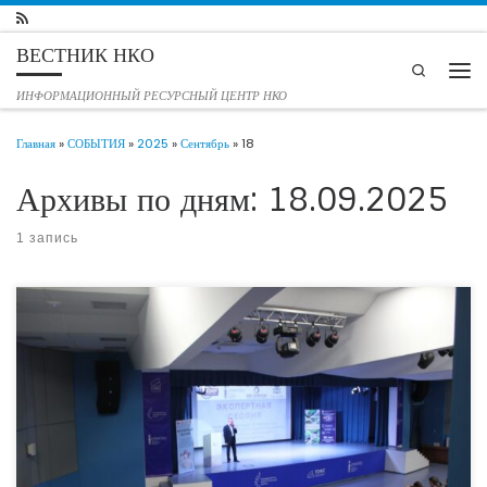
Перейти к содержимому
ВЕСТНИК НКО
Search
Мен
ИНФОРМАЦИОННЫЙ РЕСУРСНЫЙ ЦЕНТР НКО
Главная
»
СОБЫТИЯ
»
2025
»
Сентябрь
»
18
Архивы по дням:
18.09.2025
1 запись
16 сентября 2025 года в Тюмени состоялась уникальное мероприятие в
формате экспертной сессии и делового нетворкинга «Развитие кадрового
потенциала и межрегионального сотрудничества в сфере технологических