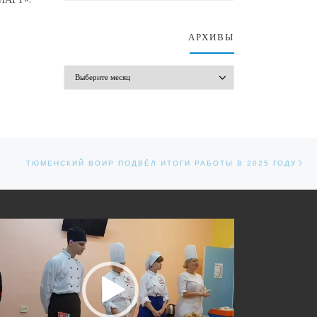
АРХИВЫ
АРХИВЫ
Сл
ТЮМЕНСКИЙ ВОИР ПОДВËЛ ИТОГИ РАБОТЫ В 2025 ГОДУ
еоплеер