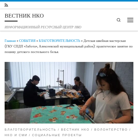
Перейти к содержимому
ВЕСТНИК НКО
Search
Мен
ИНФОРМАЦИОННЫЙ РЕСУРСНЫЙ ЦЕНТР НКО
Главная
»
СОБЫТИЯ
»
БЛАГОТВОРИТЕЛЬНОСТЬ
»
Детская швейная мастерская
(ГКУ СПДП «Забота», Алексеевский муниципальный район): практическое занятие по
пошиву детского постельного белья.
БЛАГОТВОРИТЕЛЬНОСТЬ
ВЕСТНИК НКО
ВОЛОНТЕРСТВО
НКО И СМИ
СОЦИАЛЬНЫЕ ПРОЕКТЫ