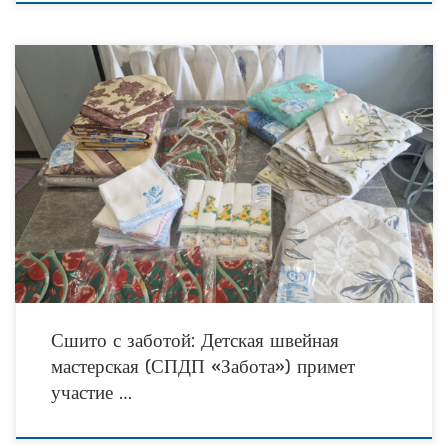
16 мая в посёлке Алексеевское состоится XXIV Фестиваль колокольного звона
«Алексеевские перезвоны – 2026», участником которого станет Детская
швейная мастерская, действующая на базе ГКУ СПДП
Сшито с заботой: Детская швейная
мастерская (СПДП «Забота») примет
участие …