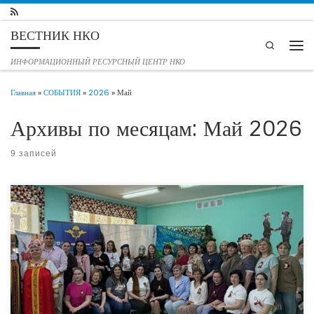
Перейти к содержимому
ВЕСТНИК НКО
Search
Мен
ИНФОРМАЦИОННЫЙ РЕСУРСНЫЙ ЦЕНТР НКО
Главная
»
СОБЫТИЯ
»
2026
»
Май
Архивы по месяцам:
Май 2026
9 записей
На базе детского сада 176 города Тюмени совместно с ТГОО «Союз
Десантников» и тюменского ТОГИРРО, прошёл патриотический проект
«Помним, Гордимся, Чтим», посвящённый Великой Отечественной войне