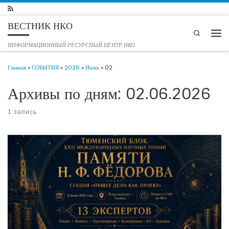
Перейти к содержимому
ВЕСТНИК НКО
Search
Мен
ИНФОРМАЦИОННЫЙ РЕСУРСНЫЙ ЦЕНТР НКО
Главная
»
СОБЫТИЯ
»
2026
»
Июнь
»
02
Архивы по дням:
02.06.2026
1 запись
5 июня 2026 года в Тюмени состоится Тюменская секция XXII
Международных научных Фёдоровских чтений памяти Н. Ф. Фёдорова. Тема
встречи — «Общее дело как проект».