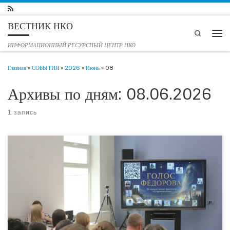
Перейти к содержимому
ВЕСТНИК НКО
Search
Мен
ИНФОРМАЦИОННЫЙ РЕСУРСНЫЙ ЦЕНТР НКО
Главная
»
СОБЫТИЯ
»
2026
»
Июнь
»
08
Архивы по дням:
08.06.2026
1 запись
5 июня 2026 года в Тюмени состоялась Тюменская секция XXII
Международных научных Фёдоровских чтений «Общее дело как проект: от
философии Н.Ф. Федорова к современным практикам