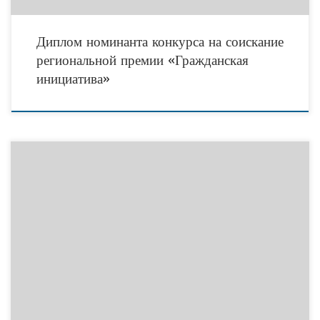
Диплом номинанта конкурса на соискание
региональной премии «Гражданская
инициатива»
6 ноября наша организация посетила школу I-II вида для глухих и
слабослышащих детей №2 г. Волжского.