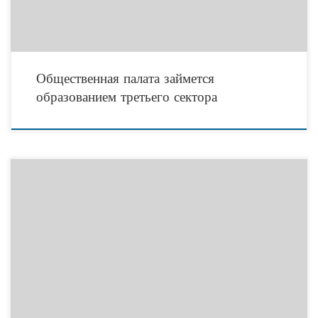
Общественная палата займется
образованием третьего сектора
20 ноября 2015 года в ГКУ СО «Волгоградский областной центр психолого-
педагогической помощи населению» в рамках Всероссийского дня правовой
помощи детям пройдёт День правовой грамотности совместно