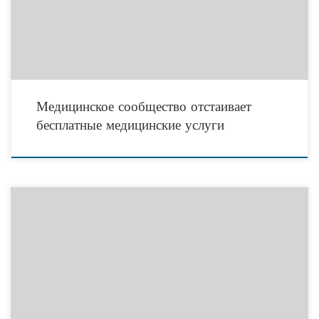
объемов
Медицинское сообщество отстаивает
бесплатные медицинские услуги
Общественная палата займется образованием третьего сектора
17.11.2015 РОССИЙСКАЯ ФЕДЕРАЦИЯ Некоммерческий сектор Гражданские
активисты и НКО четыре раза в год будут проходить обучение в
корпоративном университете Общественной палаты.