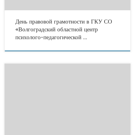
День правовой грамотности в ГКУ СО
«Волгоградский областной центр
психолого-педагогической …
6 ноября 2015 года в Волгоградском филиале Российской академии народного
хозяйства и государственной службы при Президенте РФ состоялось вручение
региональной премии «Гражданская инициатива». ГКУ СО