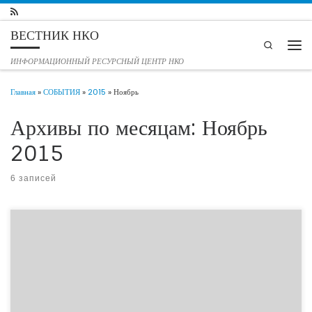
Перейти к содержимому
ВЕСТНИК НКО
Search
Мен
ИНФОРМАЦИОННЫЙ РЕСУРСНЫЙ ЦЕНТР НКО
Главная
»
СОБЫТИЯ
»
2015
»
Ноябрь
Архивы по месяцам:
Ноябрь
2015
6 записей
Медицинское сообщество отстаивает бесплатные медицинские услуги
17.11.2015 РОССИЙСКАЯ ФЕДЕРАЦИЯ Здоровье Бесплатные медицинские
услуги — основа социальной стабильности в государстве, предупреждают
представители медицинского сообщества. Возможные последствия сокращения