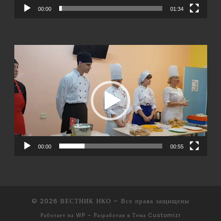
00:00
01:34
Видеоплеер
00:00
00:55
© 2026
ВЕСТНИК НКО
– Все права защищены
Работает на
WP
– Разработан в
Тема Customizr