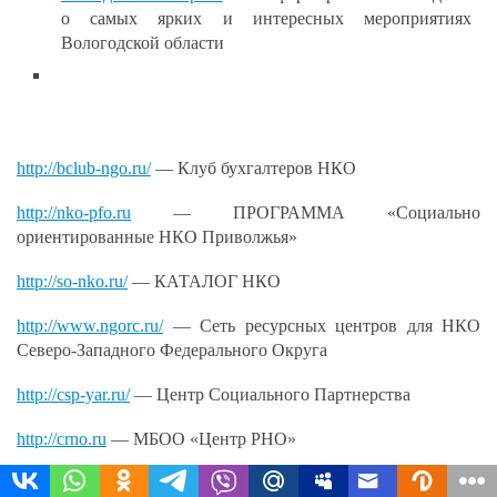
о самых ярких и интересных мероприятиях
Вологодской области
http://bclub-ngo.ru/
— Клуб бухгалтеров НКО
http://nko-pfo.ru
— ПРОГРАММА «Социально
ориентированные НКО Приволжья»
http://so-nko.ru/
— КАТАЛОГ НКО
http://www.ngorc.ru/
— Сеть ресурсных центров для НКО
Северо-Западного Федерального Округа
http://csp-yar.ru/
— Центр Социального Партнерства
http://crno.ru
— МБОО «Центр РНО»
http://www.rus-nko.com
— ООО «Единый центр по делам