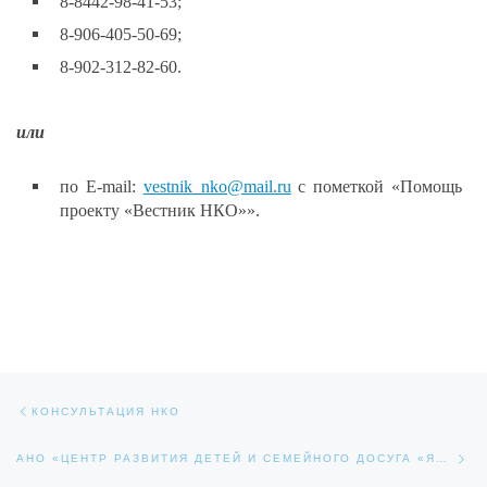
8-8442-98-41-53;
8-906-405-50-69;
8-902-312-82-60.
или
по E-mail:
vestnik_nko@mail.ru
с пометкой «Помощь
проекту «Вестник НКО»».
Навигация по записям
Предыдущая запись
КОНСУЛЬТАЦИЯ НКО
Сл
АНО «ЦЕНТР РАЗВИТИЯ ДЕТЕЙ И СЕМЕЙНОГО ДОСУГА «ЯСАМПЛЮС»