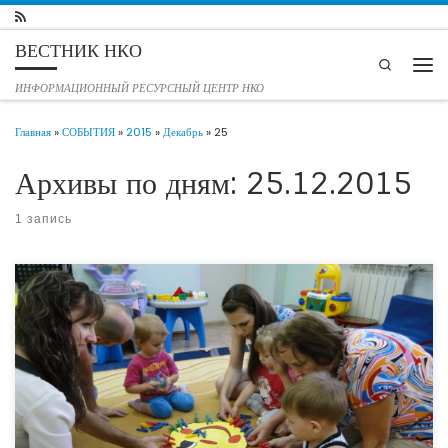
Перейти к содержимому
ВЕСТНИК НКО
Search
Мен
ИНФОРМАЦИОННЫЙ РЕСУРСНЫЙ ЦЕНТР НКО
Главная
»
СОБЫТИЯ
»
2015
»
Декабрь
»
25
Архивы по дням:
25.12.2015
1 запись
«Невозможно научить быть мамой, этому можно только научиться» 19 декабря
2015 года на сайте «Русская планета» опубликован материал «Невозможно
научить быть мамой, этому можно только