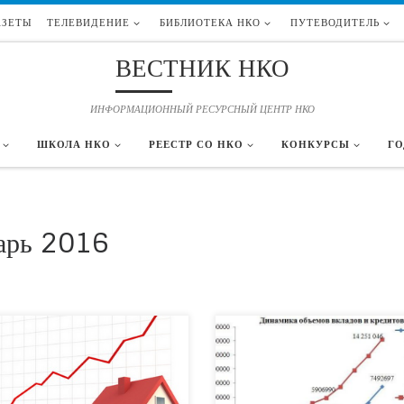
АЗЕТЫ
ТЕЛЕВИДЕНИЕ
БИБЛИОТЕКА НКО
ПУТЕВОДИТЕЛЬ
ВЕСТНИК НКО
ИНФОРМАЦИОННЫЙ РЕСУРСНЫЙ ЦЕНТР НКО
ШКОЛА НКО
РЕЕСТР СО НКО
КОНКУРСЫ
ГО
арь 2016
 недвижимость – выгодная
Сберечь нельзя потратить? По данным
тиция? В период нестабильности курсов
Росстата, среднедушевой доход населен
 и отзыва лицензий у неблагонадежных
2013 году составил 25 647 рублей в ме
 перед населением встает вопрос о