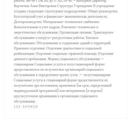
работы: пн-пт с 08:30 до 17:30, сб-вс – выходной Директор:
Корчагина Анна Викторовна Структура Учреждения В учреждении
созданы следующие структурные подразделения: Общее руководство;
Бухгалтерский учет и финансово-экономическая деятельность;
Делопроизводство; Материально-техническое снабжение;
Комплектование и учет кадров; Ремонтно-техническое и
энергетическое обслуживание; Организация питания; Транспортное
обслуживание и погрузо-разгрузочные работы; Бытовое
обслуживание; Обслуживание и содержание зданий и территорий;
Приемное отделение; Отделение диагностики и социальной
реабилитации; Отделение социально-правовой помощи; Отделение
дневного пребывания. Формы социального обслуживания —
стационарная Социальные услуги в полустационарной форме
предоставляются их получателям организацией социального
обслуживания в определенное время суток. — полустационарная
Социальные услуги в стационарной форме предоставляются их
получателям при постоянном, временном (на срок, определенный
индивидуальной программой) или пятидневном (в неделю)
круглосуточном проживании в организации социального
обслуживания.
102 ЗАПИСИ