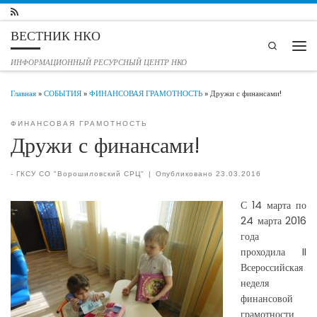
Перейти к содержимому
ВЕСТНИК НКО
Search
Мен
ИНФОРМАЦИОННЫЙ РЕСУРСНЫЙ ЦЕНТР НКО
Главная
»
СОБЫТИЯ
»
ФИНАНСОВАЯ ГРАМОТНОСТЬ
»
Дружи с финансами!
ФИНАНСОВАЯ ГРАМОТНОСТЬ
Дружи с финансами!
-
ГКСУ СО "Ворошиловский СРЦ"
|
Опубликовано
23.03.2016
С 14 марта по
24 марта 2016
года
проходила II
Всероссийская
неделя
финансовой
грамотности