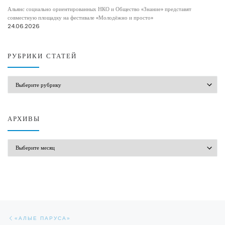
Альянс социально ориентированных НКО и Общество «Знание» представят
совместную площадку на фестивале «Молодёжно и просто»
24.06.2026
РУБРИКИ СТАТЕЙ
РУБРИКИ СТАТЕЙ
АРХИВЫ
АРХИВЫ
Навигация по записям
Предыдущая запись
«АЛЫЕ ПАРУСА»