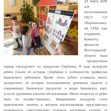
23 марта 2016
для
воспитанников
ГКСУ СО
«Ворошиловск
ий СРЦ» при
поддержке
Комитета
финансов
Волгоградской
области была
организована
первая «экскурсию» по продуктам Сбербанка. В ходе экскурсии
ребята узнали об истории Сбербанка и особенностях профессии
банковского работника. Кроме этого, ребята услышали много
интересного об истории возникновения денежных средств, о
современных банковских продуктах: о видах банковских карт,
услугах удаленных каналов обслуживания. Много вопросов от ребят
было по онлайн-банкингу. Завершением экскурсии стало
практическое занятие, в котором воспитанникам представилась
возможность самостоятельно отличить настоящие купюры от