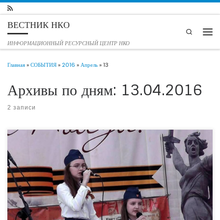
Перейти к содержимому
ВЕСТНИК НКО
Search
Мен
ИНФОРМАЦИОННЫЙ РЕСУРСНЫЙ ЦЕНТР НКО
Главная
»
СОБЫТИЯ
»
2016
»
Апрель
»
13
Архивы по дням:
13.04.2016
2 записи
Уважаемые благотворители: руководители производственных предприятий,
представители бизнеса, журналисты, волонтеры и просто неравнодушные люди!
Вы можете оказать поддержку и включиться в проведение замечательного
мероприятия – ежегодного