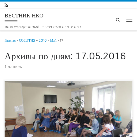
Перейти к содержимому
ВЕСТНИК НКО
Search
Мен
ИНФОРМАЦИОННЫЙ РЕСУРСНЫЙ ЦЕНТР НКО
Главная
»
СОБЫТИЯ
»
2016
»
Май
»
17
Архивы по дням:
17.05.2016
1 запись
Семинар «Интенсивная семейная терапия на дому», 2 уровень В соответствии с
приказом Министерства социальной защиты населения Волгоградской области
№ 405 от 15.05.2013 г. «О присвоении