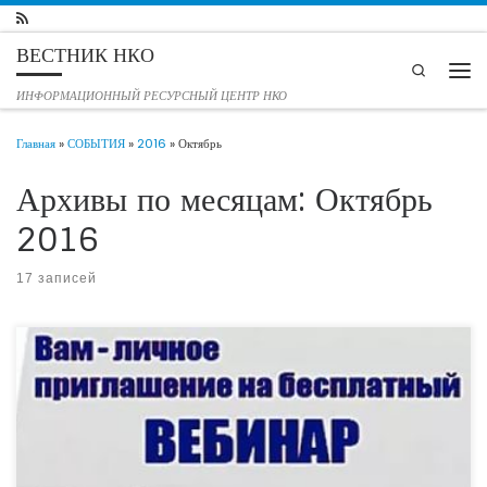
Перейти к содержимому
ВЕСТНИК НКО
Search
Мен
ИНФОРМАЦИОННЫЙ РЕСУРСНЫЙ ЦЕНТР НКО
Главная
»
СОБЫТИЯ
»
2016
»
Октябрь
Архивы по месяцам:
Октябрь
2016
17 записей
Международная академия повышения квалификации и профессиональной
переподготовки приглашает принять участие в бесплатных вебинарах для
педагогов. Список вебинаров постоянно обновляется!