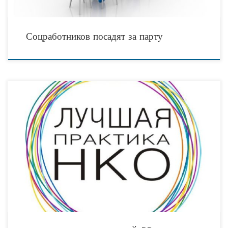
Соцработников посадят за парту
Благотворительная компания «Милосердие» (например) была основана в 2005
году с целью помощи бездомным города N. С момента своего создания
организация «Милосердие» добивается отмены статей 198