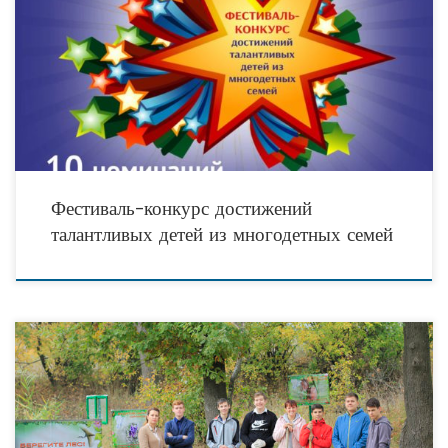
Фестиваль-конкурс достижений талантливых детей из многодетных семей
«МногоДетство» — 19 ноября в ТРЦ «Акварель» Дорогие друзья! В адрес
ВРОО «Многодетный Волгоград» поступают официальные заявки об
Фестиваль-конкурс достижений
талантливых детей из многодетных семей
На Серебряном роднике у пос. Горная Поляна в Советском районе города