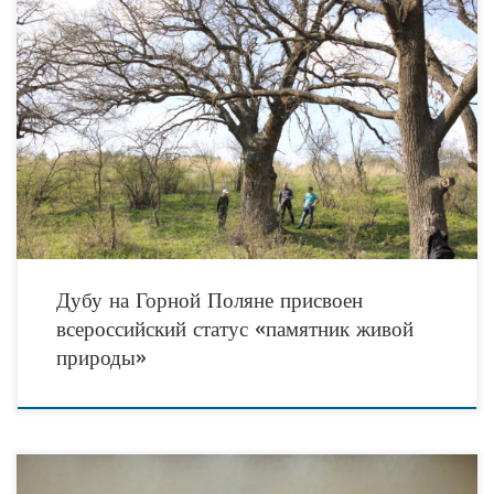
На расширенном заседании сертификационной комиссии Всероссийской
программы «Деревья – памятники живой природы» 26.02.2018 г. было
принято решение придать Дубу черешчатому(Quercus robur L.),
произрастающему по адресу:
Дубу на Горной Поляне присвоен
всероссийский статус «памятник живой
природы»