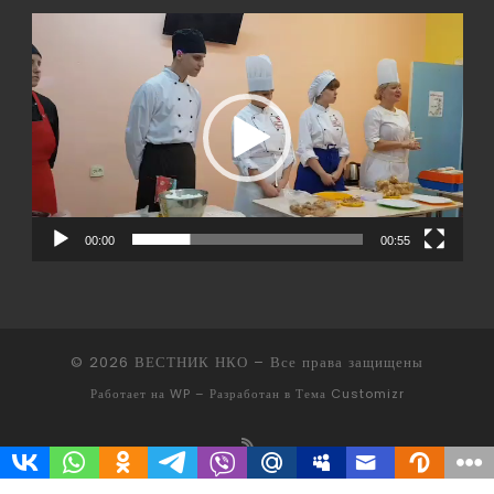
Видеоплеер
00:00
00:55
© 2026
ВЕСТНИК НКО
– Все права защищены
Работает на
WP
– Разработан в
Тема Customizr