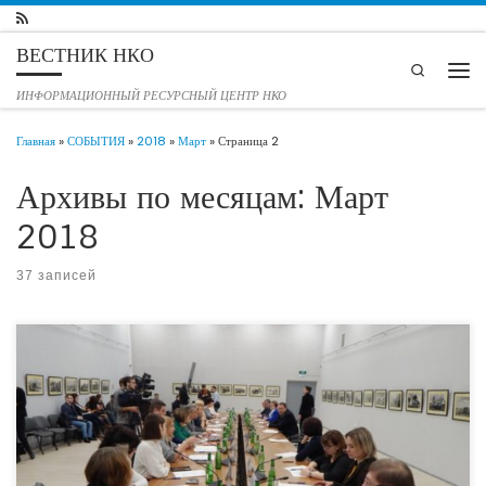
Перейти к содержимому
ВЕСТНИК НКО
Search
Мен
ИНФОРМАЦИОННЫЙ РЕСУРСНЫЙ ЦЕНТР НКО
Главная
»
СОБЫТИЯ
»
2018
»
Март
»
Страница 2
Архивы по месяцам:
Март
2018
37 записей
14 марта в Волгоград прибыл председатель ГосДумы Вячеслав Володин.
Встречу спикера с представителями некоммерческих организаций (НКО)
региона принимал новый интерактивный музей «Россия — моя история». В