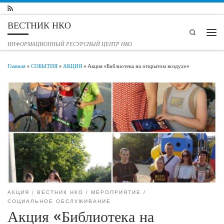
Перейти к содержимому
ВЕСТНИК НКО
Search
Мен
ИНФОРМАЦИОННЫЙ РЕСУРСНЫЙ ЦЕНТР НКО
Главная
»
СОБЫТИЯ
»
АКЦИЯ
»
Акция «Библиотека на открытом воздухе»
АКЦИЯ
ВЕСТНИК НКО
МЕРОПРИЯТИЕ
СОЦИАЛЬНОЕ ОБСЛУЖИВАНИЕ
Акция «Библиотека на