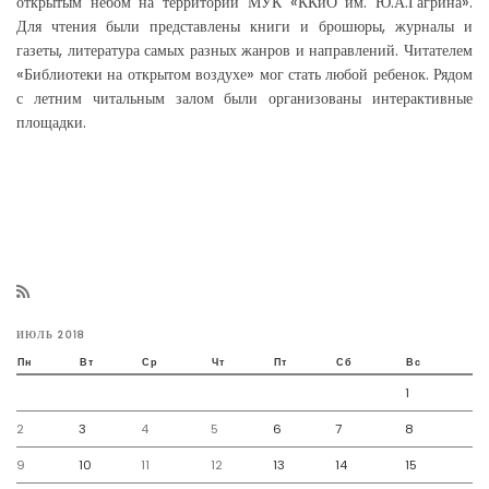
открытым небом на территории МУК «ККиО им. Ю.А.Гагрина».
Для чтения были представлены книги и брошюры, журналы и
газеты, литература самых разных жанров и направлений. Читателем
«Библиотеки на открытом воздухе» мог стать любой ребенок. Рядом
с летним читальным залом были организованы интерактивные
площадки.
ИЮЛЬ 2018
Пн
Вт
Ср
Чт
Пт
Сб
Вс
1
2
3
4
5
6
7
8
9
10
11
12
13
14
15