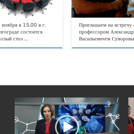
творительного Фестиваля Форума-
общественной детской организации
она Мира, народной дипломатии,
«Созвездие
 ноября в 15.00 в г.
Приглашаем на встречу 
лгограде состоится
профессором Александ
углый стол …
Васильевичем Суворов
Видеоплеер
Вид