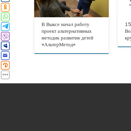
возможностями здоровья. Бизнес-инициатива
Благо
была представлена
Мараф
В Выксе начал работу
15
проект альтернативных
Во
методик развития детей
кр
«АльтерМетод»