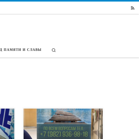
Search
Д ПАМЯТИ И СЛАВЫ
ШИ:
9 ноября в рамках IVА форума Общественной
палаты Тюменской области «Сообщество
но
Сибири» состоялась I Ежегодная
фотовыставка «Сибирь глазами молодёжи»,
ой