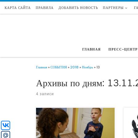
КАРТА САЙТА
ПРАВИЛА
ДОБАВИТЬ НОВОСТЬ
ПАРТНЕРЫ
Г
Перейти к содержимому
ГЛАВНАЯ
ПРЕСС-ЦЕНТР
Главная
»
СОБЫТИЯ
»
2018
»
Ноябрь
»
13
Архивы по дням:
13.11.
4 записи
В Выксе Нижегородской области стартовал
15.11.
проект Анны Колобовой «АльтерМетод»,
Мира 
который предлагает новые направления
Общес
развития детей, в том числе с особыми
Сотру