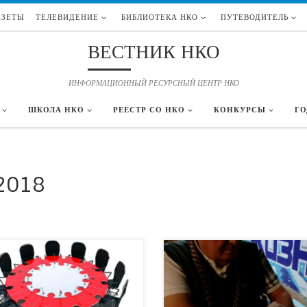
АЗЕТЫ
ТЕЛЕВИДЕНИЕ
БИБЛИОТЕКА НКО
ПУТЕВОДИТЕЛЬ
ВЕСТНИК НКО
ИНФОРМАЦИОННЫЙ РЕСУРСНЫЙ ЦЕНТР НКО
ШКОЛА НКО
РЕЕСТР СО НКО
КОНКУРСЫ
ГО
2018
РАСШИРЯЮЩАЯСЯ ВСЕЛЕННАЯ ДУ
2018 г в 15.00 на базе ГБУ ВО РИАЦ, (ул.
слепоглухой профессор А.В. Суворов из
, 19 А) Волгоградская Региональная
Москвы в Волгоград… В плане социаль
твенная Организация «Центр
значимых событий и добровольческих
дничества Международного
инициатив Волгоградской региональн