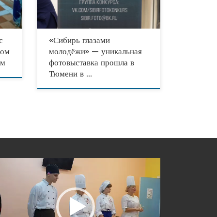
организованная кинофотоклубом «Зоркий»
при поддержке Совета
с
«Сибирь глазами
ром
молодёжи» — уникальная
ым
фотовыставка прошла в
Тюмени в …
еоплеер