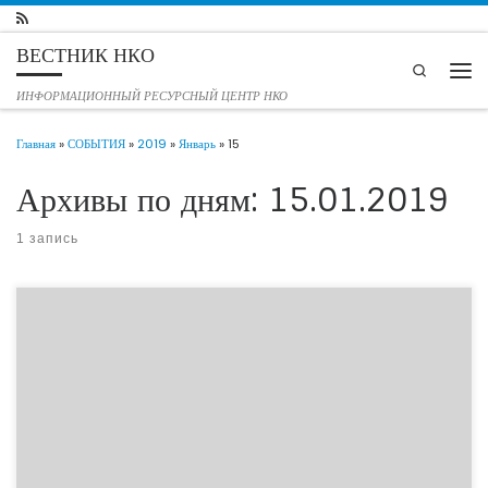
Перейти к содержимому
ВЕСТНИК НКО
Search
Мен
ИНФОРМАЦИОННЫЙ РЕСУРСНЫЙ ЦЕНТР НКО
Главная
»
СОБЫТИЯ
»
2019
»
Январь
»
15
Архивы по дням:
15.01.2019
1 запись
В ближайший четверг, участники Альянса социально ориентированных
некоммерческих организаций Тюменской области — ТРООО «Союз пчеловодов
и любителей качественного меда «Все свои» и ТРОД «Здоровый город»