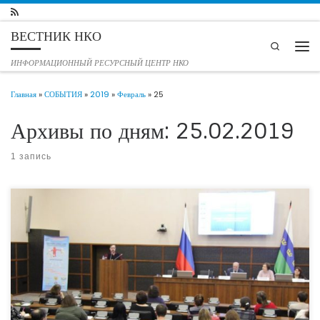
Перейти к содержимому
ВЕСТНИК НКО
Search
Мен
ИНФОРМАЦИОННЫЙ РЕСУРСНЫЙ ЦЕНТР НКО
Главная
»
СОБЫТИЯ
»
2019
»
Февраль
»
25
Архивы по дням:
25.02.2019
1 запись
20 февраля 2019 г. в конференц-зале Общественной палаты Тюменской области
прошел информационный семинар на тему: «Медиация в механизме защиты
прав ребенка и сохранения семьи» Семинар