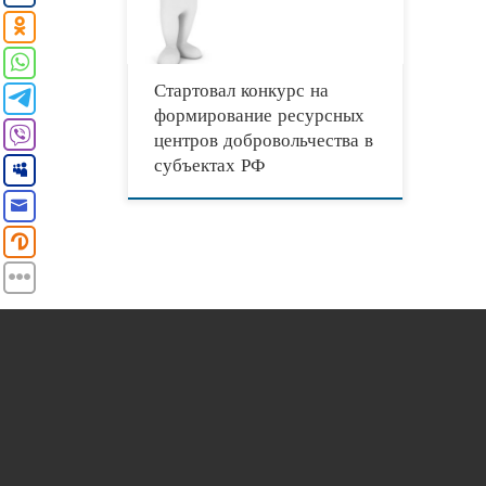
конкурса к осени текущего года подобные
центры
Стартовал конкурс на
формирование ресурсных
центров добровольчества в
субъектах РФ