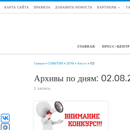
КАРТА САЙТА
ПРАВИЛА
ДОБАВИТЬ НОВОСТЬ
ПАРТНЕРЫ
Г
Перейти к содержимому
ГЛАВНАЯ
ПРЕСС-ЦЕНТР
Главная
»
СОБЫТИЯ
»
2019
»
Август
»
02
Архивы по дням:
02.08.
1 запись
Ассоциация волонтерских центров объявила
старт конкурса среди добровольческих
(волонтерских) организаций на
формирование ресурсных центров
добровольчества в регионах России. По итогу