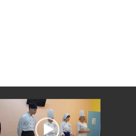
еоплеер