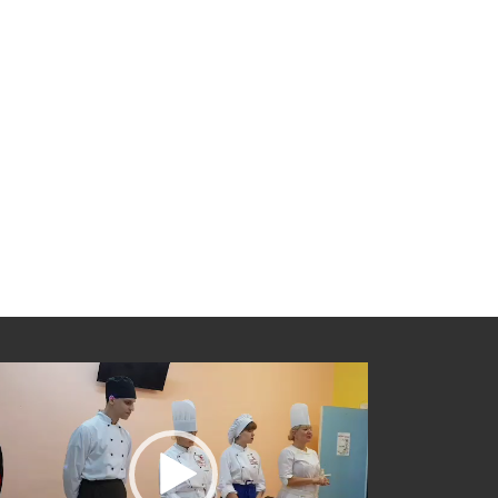
еоплеер