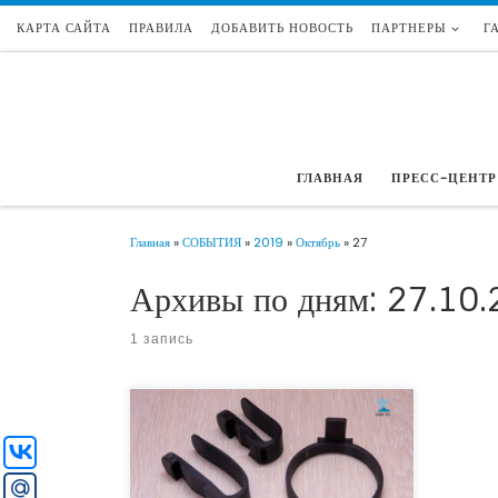
КАРТА САЙТА
ПРАВИЛА
ДОБАВИТЬ НОВОСТЬ
ПАРТНЕРЫ
Г
Перейти к содержимому
ГЛАВНАЯ
ПРЕСС-ЦЕНТР
Главная
»
СОБЫТИЯ
»
2019
»
Октябрь
»
27
Архивы по дням:
27.10.
1 запись
В г. Чусовом Пермского края прошло
открытие «Мастерской полезных вещей Mir
3D». Проект Ксении Зверевой по созданию
изделий из пластмассы методом 3D печати