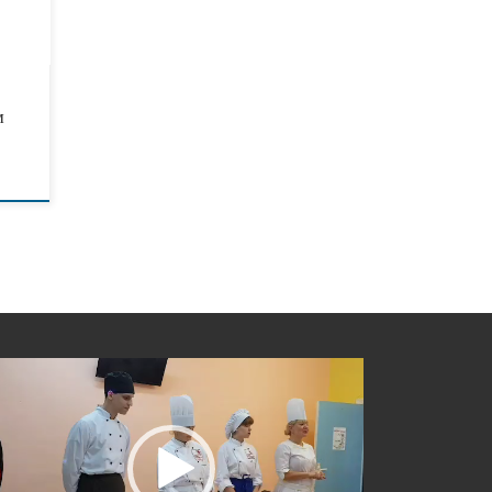
нкурс
а».
м
еоплеер