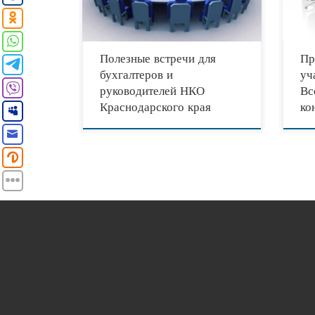
Ассоциацией «Клуб бухгалтеров и аудиторов
обсуж
некоммерческих
систе
Полезные встречи для
Пр
бухгалтеров и
уч
руководителей НКО
Вс
Краснодарского края
ко