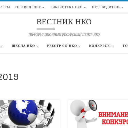
АЗЕТЫ
ТЕЛЕВИДЕНИЕ
БИБЛИОТЕКА НКО
ПУТЕВОДИТЕЛЬ
ВЕСТНИК НКО
ИНФОРМАЦИОННЫЙ РЕСУРСНЫЙ ЦЕНТР НКО
ШКОЛА НКО
РЕЕСТР СО НКО
КОНКУРСЫ
ГО
2019
ашение Рады Вам сообщить, что 25
В целях поощрения руководителей
я 2019 года в г. Москве состоится
организаций, достигших положительны
дная Всероссийская конференция
результатов в сфере управления, а такж
РАНТ», ставшая за десять лет своего
успешно развивающихся организаций
дения эффективной площадкой для