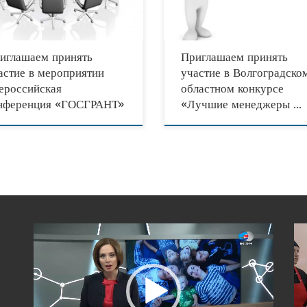
учрежден Волгоградский областной ко
дения вопросов совершенствования
«Лучшие менеджеры и организации год
мы
иглашаем принять
Приглашаем принять
астие в мероприятии
участие в Волгоградско
ероссийская
областном конкурсе
нференция «ГОСГРАНТ»
«Лучшие менеджеры …
Видеоплеер
Вид