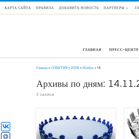
КАРТА САЙТА
ПРАВИЛА
ДОБАВИТЬ НОВОСТЬ
ПАРТНЕРЫ
Г
Перейти к содержимому
ГЛАВНАЯ
ПРЕСС-ЦЕНТР
Главная
»
СОБЫТИЯ
»
2019
»
Ноябрь
»
14
Архивы по дням:
14.11.
3 записи
Пригл
21 ноября 2019 в День российского
декабр
бухгалтера в 16-00 пройдет очередная
ежего
встреча бухгалтеров и руководителей НКО
«ГОСГ
Краснодарского края, организованная
прове