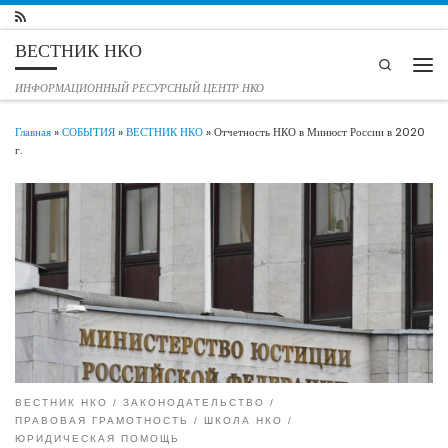
Перейти к содержимому
ВЕСТНИК НКО
Search
Мен
ИНФОРМАЦИОННЫЙ РЕСУРСНЫЙ ЦЕНТР НКО
Главная
»
СОБЫТИЯ
»
ВЕСТНИК НКО
»
Отчетность НКО в Минюст России в 2020
г.
ВЕСТНИК НКО
ЗАКОНОДАТЕЛЬСТВО
ПРАВОВАЯ ГРАМОТНОСТЬ
ШКОЛА НКО
ЮРИДИЧЕСКАЯ ПОМОЩЬ