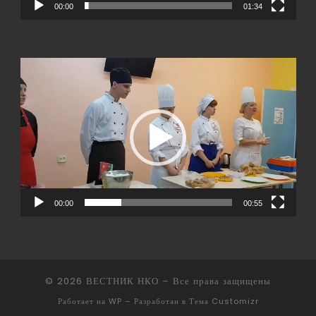
00:00
01:34
Видеоплеер
00:00
00:55
© 2026
ВЕСТНИК НКО
– Все права защищены
Работает на
WP
– Разработан в
Тема Customizr