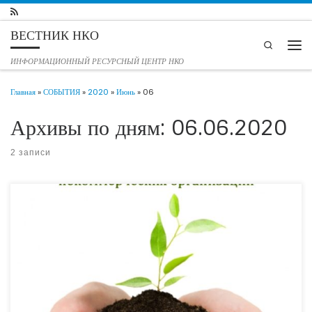
Перейти к содержимому
ВЕСТНИК НКО
Search
Мен
ИНФОРМАЦИОННЫЙ РЕСУРСНЫЙ ЦЕНТР НКО
Главная
»
СОБЫТИЯ
»
2020
»
Июнь
»
06
Архивы по дням:
06.06.2020
2 записи
Весной 2020 года вступили в силу, приняты к исполнению или еще
разрабатываются законодательные изменения разных уровней, некоторые из них
должны будут действовать и после окончания