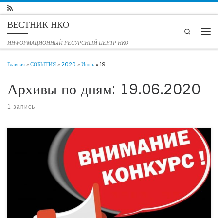
Перейти к содержимому
ВЕСТНИК НКО
Search
Мен
ИНФОРМАЦИОННЫЙ РЕСУРСНЫЙ ЦЕНТР НКО
Главная
»
СОБЫТИЯ
»
2020
»
Июнь
»
19
Архивы по дням:
19.06.2020
1 запись
КОНКУРС ПУБЛИЧНЫХ ГОДОВЫХ ОТЧЕТОВ НКО РОСТОВСКОЙ
ОБЛАСТИ Сделал добро — расскажи об этом! ⠀ Для чего? Чтобы
благотворители стали вам доверять, власть увидела в вас