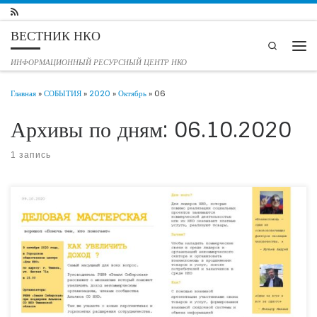
Перейти к содержимому
ВЕСТНИК НКО
Search
Мен
ИНФОРМАЦИОННЫЙ РЕСУРСНЫЙ ЦЕНТР НКО
Главная
»
СОБЫТИЯ
»
2020
»
Октябрь
»
06
Архивы по дням:
06.10.2020
1 запись
9 октября 2020 года в Тюмени на базе городского общественного центра
«Дом НКО» состоится деловая мастерская для лидеров общественного сектора
«Помочь тем, кто помогает». Организатором мероприятия