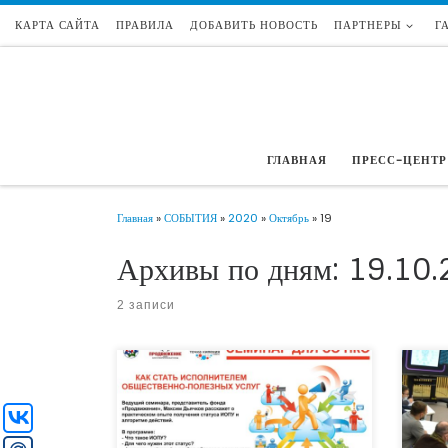
КАРТА САЙТА
ПРАВИЛА
ДОБАВИТЬ НОВОСТЬ
ПАРТНЕРЫ
Г
Перейти к содержимому
ГЛАВНАЯ
ПРЕСС-ЦЕНТР
Главная
»
СОБЫТИЯ
»
2020
»
Октябрь
»
19
Архивы по дням:
19.10.
2 записи
15 ок
23 октября 2020 года на базе пространства
колле
коллективной работы «Точка кипения –
Тюмен
Тюмень» состоится семинар для лидеров и
иници
активистов некоммерческих организаций на