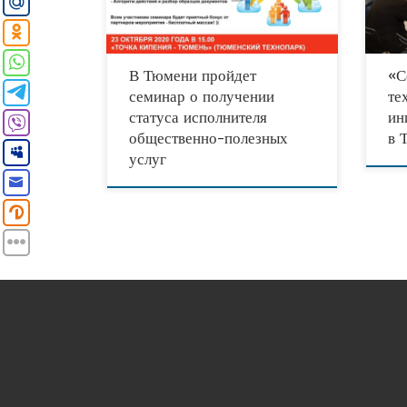
«Соци
тему: «Как стать исполнителем
Оно с
В Тюмени пройдет
«С
семинар о получении
те
статуса исполнителя
ин
общественно-полезных
в 
услуг