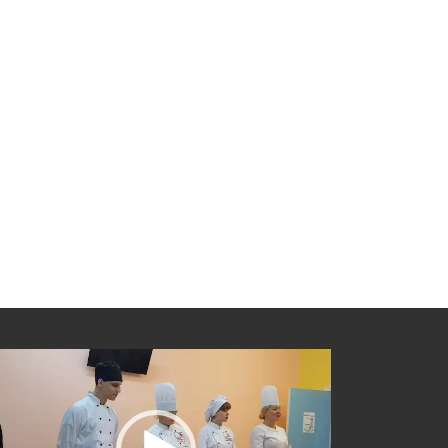
еоплеер