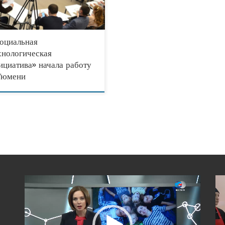
альная технологическая инициатива».
обрало более
оциальная
хнологическая
ициатива» начала работу
Тюмени
Видеоплеер
Вид