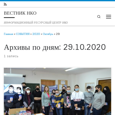
Перейти к содержимому
ВЕСТНИК НКО
Search
Мен
ИНФОРМАЦИОННЫЙ РЕСУРСНЫЙ ЦЕНТР НКО
Главная
»
СОБЫТИЯ
»
2020
»
Октябрь
»
29
Архивы по дням:
29.10.2020
1 запись
27 октября в Тюмени состоялась первая в 2020 году лекция в рамках
социального проекта регионального отделения общероссийской общественной
организации «Финпотребсоюз» -«Молодежная финансовая инициатива:
финансовую грамотность