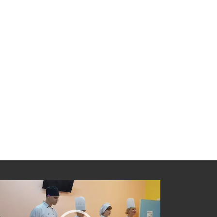
еоплеер