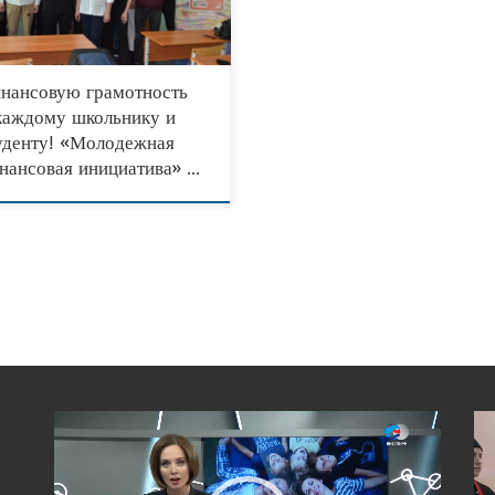
ним, что проект «Молодежная
совая инициатива»
нансовую грамотность
каждому школьнику и
уденту! «Молодежная
нансовая инициатива» …
Видеоплеер
Вид