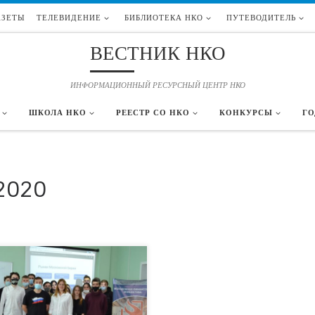
АЗЕТЫ
ТЕЛЕВИДЕНИЕ
БИБЛИОТЕКА НКО
ПУТЕВОДИТЕЛЬ
ВЕСТНИК НКО
ИНФОРМАЦИОННЫЙ РЕСУРСНЫЙ ЦЕНТР НКО
ШКОЛА НКО
РЕЕСТР СО НКО
КОНКУРСЫ
ГО
2020
ени полным ходом продолжаются
тительские занятия в рамках социально
тированного проекта «Молодежная
совая инициатива: финансовую
тность каждому школьнику!».