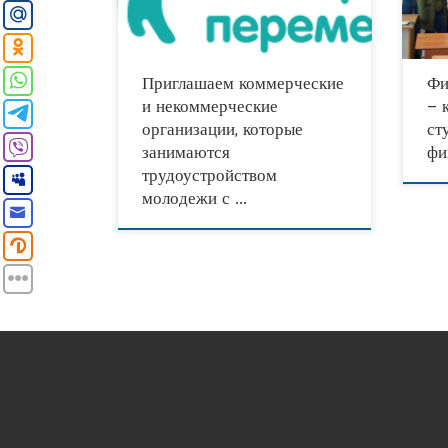
занимаются трудоустройством молодежи с
Напом
низкими
финан
Приглашаем коммерческие
Фи
и некоммерческие
– 
организации, которые
ст
занимаются
фи
трудоустройством
молодежи с …