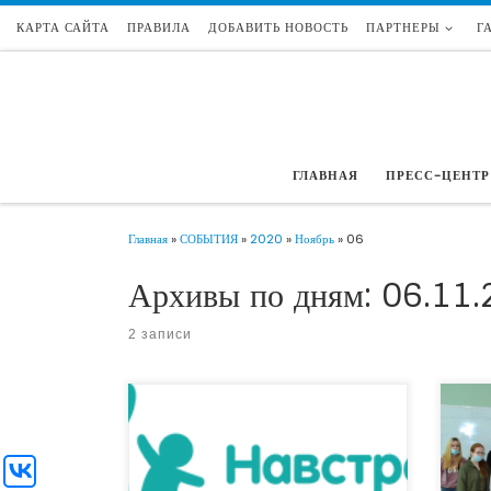
КАРТА САЙТА
ПРАВИЛА
ДОБАВИТЬ НОВОСТЬ
ПАРТНЕРЫ
Г
Перейти к содержимому
ГЛАВНАЯ
ПРЕСС-ЦЕНТР
Главная
»
СОБЫТИЯ
»
2020
»
Ноябрь
»
06
Архивы по дням:
06.11.
2 записи
В Тюм
С 13 октября по 16 ноября открыт прием
просве
заявок на конкурс «Навстречу устойчивому
ориен
развитию». Приглашаем коммерческие и
финан
некоммерческие организации, которые
грамо