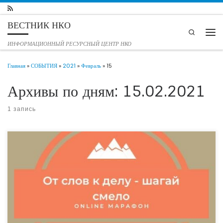
Перейти к содержимому
ВЕСТНИК НКО
Search
Мен
ИНФОРМАЦИОННЫЙ РЕСУРСНЫЙ ЦЕНТР НКО
Главная
»
СОБЫТИЯ
»
2021
»
Февраль
»
15
Архивы по дням:
15.02.2021
1 запись
С 15 по 21 февраля в социальной сети Instagram проходит online марафон
«От слов к делу – шагай смело», направленный на вовлечение людей различных
возрастных