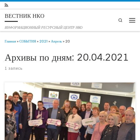
Перейти к содержимому
ВЕСТНИК НКО
Search
Мен
ИНФОРМАЦИОННЫЙ РЕСУРСНЫЙ ЦЕНТР НКО
Главная
»
СОБЫТИЯ
»
2021
»
Апрель
»
20
Архивы по дням:
20.04.2021
1 запись
17 апреля 2021 года на фестивале «Здоровый город» состоялся Круглый стол
«120 – не предел. Вопросы активного долголетия и радикального продления
жизни человека в медицинском