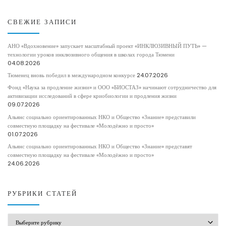
СВЕЖИЕ ЗАПИСИ
АНО «Вдохновение» запускает масштабный проект «ИНКЛЮЗИВНЫЙ ПУТЬ» —
технологии уроков инклюзивного общения в школах города Тюмени
04.08.2026
Тюменец вновь победил в международном конкурсе
24.07.2026
Фонд «Наука за продление жизни» и ООО «БИОСТАЗ» начинают сотрудничество для
активизации исследований в сфере криобиологии и продления жизни
09.07.2026
Альянс социально ориентированных НКО и Общество «Знание» представили
совместную площадку на фестивале «Молодёжно и просто»
01.07.2026
Альянс социально ориентированных НКО и Общество «Знание» представят
совместную площадку на фестивале «Молодёжно и просто»
24.06.2026
РУБРИКИ СТАТЕЙ
РУБРИКИ СТАТЕЙ