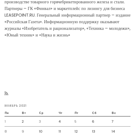
производстве товарного горячебрикетированного железа и стали.
Партнеры – ГК «Финвал» и маркетплейс по лизингу для бизнеса
LEASEPOINT.RU. Генеральный информационный партнер – издание
«Российская Газета». Информационную поддержку оказывают
журналы «Изобретатель и рационализатор», «Техника – молодежи»,
«Юный техник» и «Наука и жизнь»
НОЯБРЬ 2021
Пн
Вт
Ср
Чт
Пт
Сб
Вс
1
2
3
4
5
6
7
8
9
10
11
12
13
14