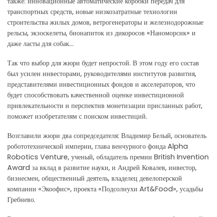
также: инновационные автоматические коробки передач для
транспортных средств, новые низкозатратные технологии
строительства жилых домов, ветрогенераторы и железнодорожные
рельсы, экзоскелеты, бионапиток из дикоросов «Наноморсик» и
даже ласты для собак…
Так что выбор для жюри будет непростой. В этом году его состав
был усилен инвесторами, руководителями институтов развития,
представителями инвестиционных фондов и акселераторов, что
будет способствовать качественной оценке инвестиционной
привлекательности и перспектив монетизации присланных работ,
поможет изобретателям с поиском инвестиций.
Возглавили жюри два сопредседателя: Владимир Белый, основатель
робототехнической империи, глава венчурного фонда Alpha
Robotics Venture, ученый, обладатель премии British Invention
Award за вклад в развитие науки, и Андрей Ковалев, инвестор,
бизнесмен, общественный деятель, владелец девелоперской
компании «Экоофис», проекта «Подсолнухи Art&Food», усадьбы
Гребнево.