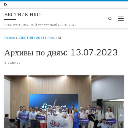
Перейти к содержимому
ВЕСТНИК НКО
Search
Мен
ИНФОРМАЦИОННЫЙ РЕСУРСНЫЙ ЦЕНТР НКО
Главная
»
СОБЫТИЯ
»
2023
»
Июль
»
13
Архивы по дням:
13.07.2023
1 запись
11 июля 2023 года в пространстве для коллективной работы «Точка Кипения-
Тюмень» собрались около 40 гостей — представители научного сообщества,
средств массовой информации, органов власти, некоммерческого