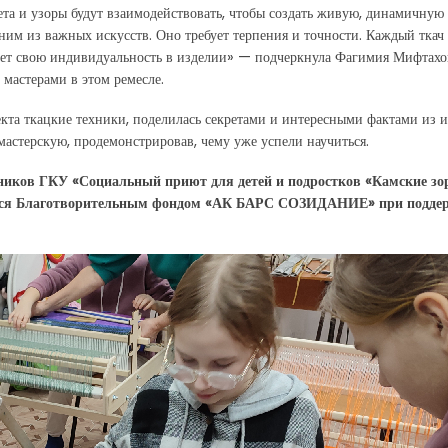
вета и узоры будут взаимодействовать, чтобы создать живую, динамичную
ним из важных искусств. Оно требует терпения и точности. Каждый ткач
дает свою индивидуальность в изделии» — подчеркнула Фагимия Мифтахо
 мастерами в этом ремесле.
екта ткацкие техники, поделилась секретами и интересными фактами из 
 мастерскую, продемонстрировав, чему уже успели научиться.
ников ГКУ «Социальный приют для детей и подростков «Камские зо
ется Благотворительным фондом «АК БАРС СОЗИДАНИЕ» при подде