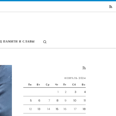
Search
Д ПАМЯТИ И СЛАВЫ
ФЕВРАЛЬ 2024
Пн
Вт
Ср
Чт
Пт
Сб
Вс
1
2
3
4
5
6
7
8
9
10
11
12
13
14
15
16
17
18