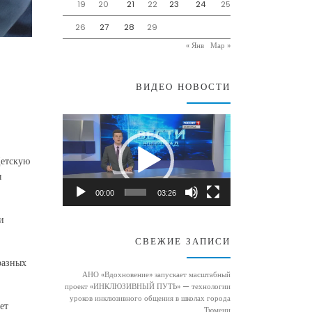
19
20
21
22
23
24
25
26
27
28
29
« Янв
Мар »
ВИДЕО НОВОСТИ
Видеоплеер
Детскую
ы
00:00
03:26
и
СВЕЖИЕ ЗАПИСИ
разных
АНО «Вдохновение» запускает масштабный
проект «ИНКЛЮЗИВНЫЙ ПУТЬ» — технологии
уроков инклюзивного общения в школах города
ет
Тюмени