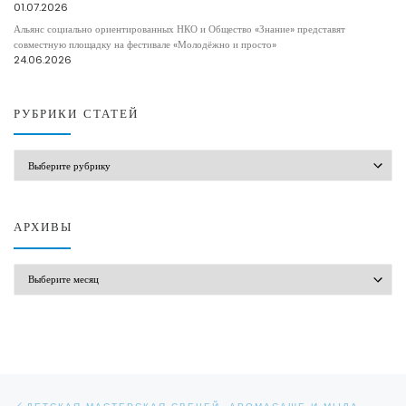
01.07.2026
Альянс социально ориентированных НКО и Общество «Знание» представят
совместную площадку на фестивале «Молодёжно и просто»
24.06.2026
РУБРИКИ СТАТЕЙ
РУБРИКИ СТАТЕЙ
АРХИВЫ
АРХИВЫ
Навигация по записям
Предыдущая запись