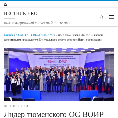
Перейти к содержимому
ВЕСТНИК НКО
Search
Мен
ИНФОРМАЦИОННЫЙ РЕСУРСНЫЙ ЦЕНТР НКО
Главная
»
СОБЫТИЯ
»
ВЕСТНИК НКО
»
Лидер тюменского ОС ВОИР избран
заместителем председателя Центрального совета всероссийской организации
ВЕСТНИК НКО
Лидер тюменского ОС ВОИР