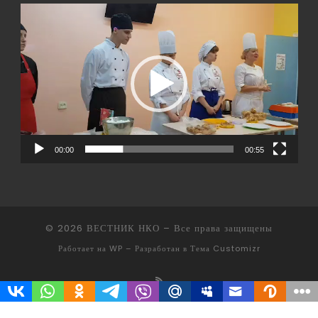
Видеоплеер
00:00
00:55
© 2026
ВЕСТНИК НКО
– Все права защищены
Работает на
WP
– Разработан в
Тема Customizr